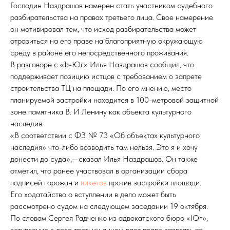
Господин Наздрашов намерен стать участником судебного
разбирательства на правах третьего лица. Свое намерение
он мотивировал тем, что исход разбирательства может
отразиться на его праве на благоприятную окружающую
среду в районе его непосредственного проживания.
В разговоре с «Ъ-Юг» Илья Наздрашов сообщил, что
поддерживает позицию истцов с требованием о запрете
строительства ТЦ на площади. По его мнению, место
планируемой застройки находится в 100-метровой защитной
зоне памятника В. И Ленину как объекта культурного
наследия.
«В соответствии с ФЗ № 73 «Об объектах культурного
наследия» что-либо возводить там нельзя. Это я и хочу
донести до суда»,—сказал Илья Наздрашов. Он также
отметил, что ранее участвовал в организации сбора
подписей горожан и
пикетов
против застройки площади.
Его ходатайство о вступлении в дело может быть
рассмотрено судом на следующем заседании 19 октября.
По словам Сергея Радченко из адвокатского бюро «Юг»,
вступление в дело третьим лицом дает право заявлять по